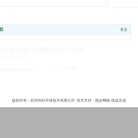
航
更多
科
杭州市萧山区钱江世纪城望京商务中心A座3楼
心
571-87707076
心
87707078
nhzhk@aliyun.com
服
版权所有：杭州恒科环保技术有限公司 技术支持：
指步网络
-
优品互动