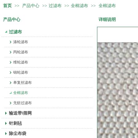
首页
>>
产品中心
>>
过滤布
>>
全棉滤布
>>
全棉滤布
产品中心
详细说明
过滤布
涤纶滤布
丙纶滤布
维纶滤布
锦纶滤布
单复丝滤布
全棉滤布
无纺过滤布
输送带\筛网
针刺毡
除尘布袋