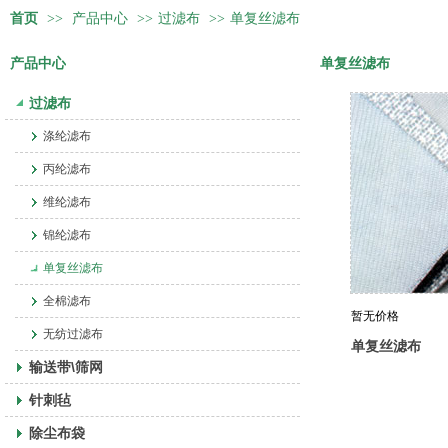
首页
>>
产品中心
>>
过滤布
>>
单复丝滤布
产品中心
单复丝滤布
过滤布
涤纶滤布
丙纶滤布
维纶滤布
锦纶滤布
单复丝滤布
全棉滤布
暂无价格
无纺过滤布
单复丝滤布
输送带\筛网
针刺毡
除尘布袋