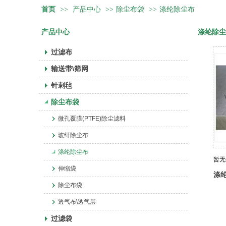
首页
>>
产品中心
>>
除尘布袋
>>
涤纶除尘布
产品中心
涤纶除尘
过滤布
输送带\筛网
针刺毡
除尘布袋
微孔覆膜(PTFE)除尘滤料
玻纤除尘布
涤纶除尘布
暂无
伸缩袋
涤
除尘布袋
透气布\透气层
过滤袋